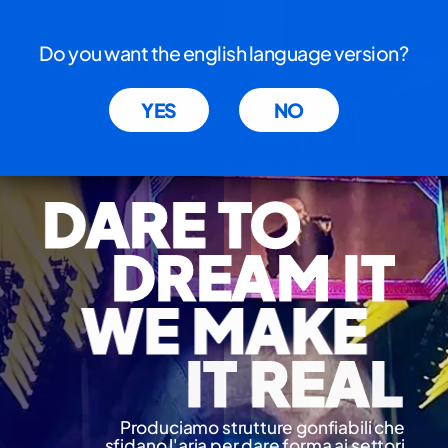
Informativa sulla raccolta
Do you want the english language version?
YES
NO
DARE TO
DREAM IT
WE MAKE
IT REAL
Produciamo strutture gonfiabili che
sfidano l'aria per dare forma ai settori