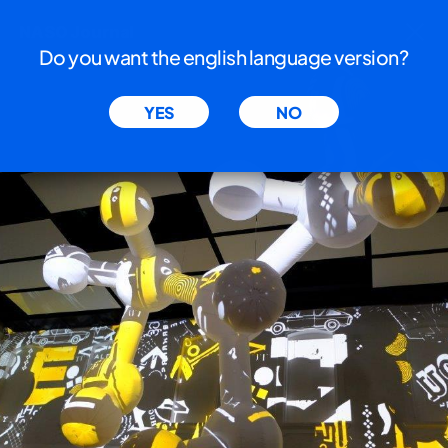
Le tue preferenze relative alla privacy
NASO Journal
Do you want the english language version?
Informativa sulla raccolta
YES
NO